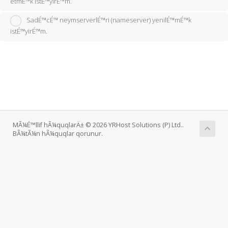
etmÉ™k istÉ™yirÉ™m.
SadÉ™cÉ™ neymserverlÉ™ri (nameserver) yenilÉ™mÉ™k
istÉ™yirÉ™m.
MÃ¼É™llif hÃ¼quqlarÄ± © 2026 YRHost Solutions (P) Ltd..
BÃ¼tÃ¼n hÃ¼quqlar qorunur.