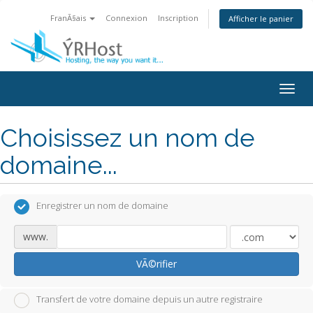
FranÃ§ais
Connexion
Inscription
Afficher le panier
Bascu
la
navig
Choisissez un nom de
domaine...
Enregistrer un nom de domaine
www.
VÃ©rifier
Transfert de votre domaine depuis un autre registraire