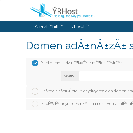
Ana sÉ™hifÉ™
ÆlaqÉ™
Domen adÄ±nÄ±zÄ± se
Yeni domen adÄ± É™lavÉ™ etmÉ™k istÉ™yirÉ™m.
www.
BaÅŸqa bir ÅŸirkÉ™tdÉ™ qeydiyyatda olan domeni tr
SadÉ™cÉ™ neymserverlÉ™ri (nameserver) yenilÉ™mÉ