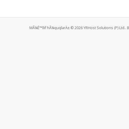
MÃ¼É™llif hÃ¼quqlarÄ± © 2026 YRHost Solutions (P) Ltd.