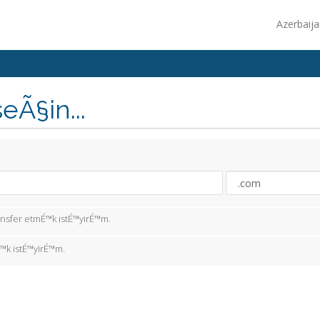
Azerbaij
Ã§in...
ansfer etmÉ™k istÉ™yirÉ™m.
™k istÉ™yirÉ™m.