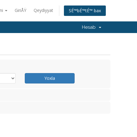
ani
GiriÅŸ
Qeydiyyat
SÉ™bÉ™tÉ™ bax
Hesab
Yoxla