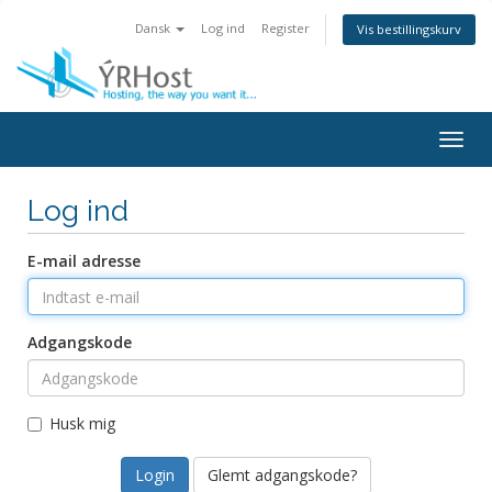
Dansk
Log ind
Register
Vis bestillingskurv
Togg
navig
Log ind
E-mail adresse
Adgangskode
Husk mig
Glemt adgangskode?