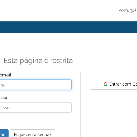
Portugu
n
Esta página é restrita
email
Entrar com G
esso
Esqueceu a senha?