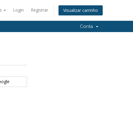
ês
Login
Registrar
Visualizar carrinho
Conta
oogle