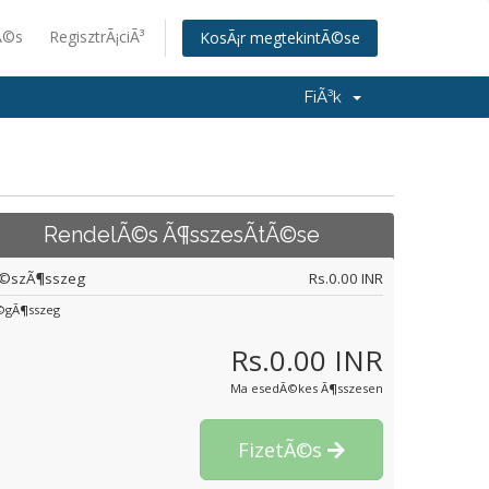
Ã©s
RegisztrÃ¡ciÃ³
KosÃ¡r megtekintÃ©se
FiÃ³k
RendelÃ©s Ã¶sszesÃ­tÃ©se
©szÃ¶sszeg
Rs.0.00 INR
©gÃ¶sszeg
Rs.0.00 INR
Ma esedÃ©kes Ã¶sszesen
FizetÃ©s