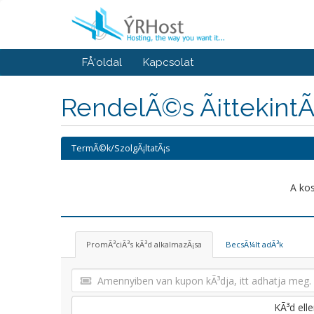
FÅ‘oldal
Kapcsolat
RendelÃ©s Ã¡ttekint
TermÃ©k/SzolgÃ¡ltatÃ¡s
A ko
PromÃ³ciÃ³s kÃ³d alkalmazÃ¡sa
BecsÃ¼lt adÃ³k
KÃ³d ell