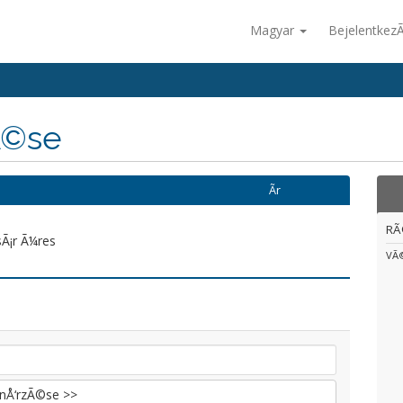
Magyar
Bejelentkez
Ã©se
Ãr
RÃ
sÃ¡r Ã¼res
VÃ
enÅ‘rzÃ©se >>