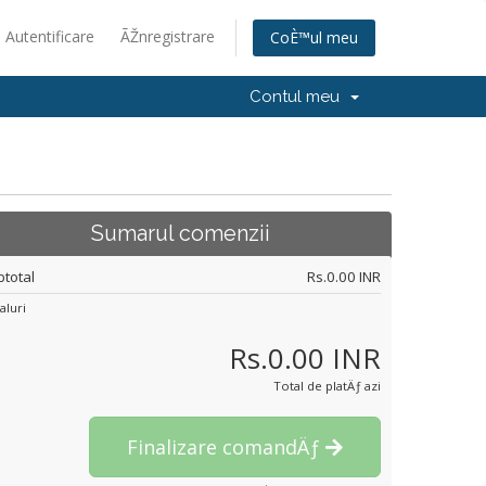
Autentificare
ÃŽnregistrare
CoÈ™ul meu
Contul meu
Sumarul comenzii
btotal
Rs.0.00 INR
aluri
Rs.0.00 INR
Total de platÄƒ azi
Finalizare comandÄƒ