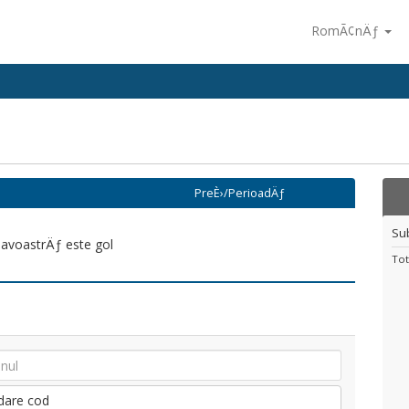
RomÃ¢nÄƒ
PreÈ›/PerioadÄƒ
Su
voastrÄƒ este gol
Tot
idare cod