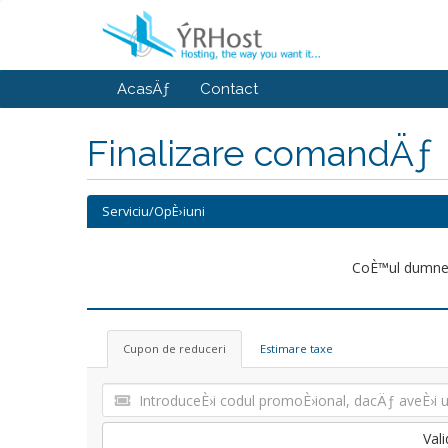
AcasÄƒ
Contact
Finalizare comandÄƒ
Serviciu/OpÈ›iuni
CoÈ™ul dumnea
Cupon de reduceri
Estimare taxe
Val