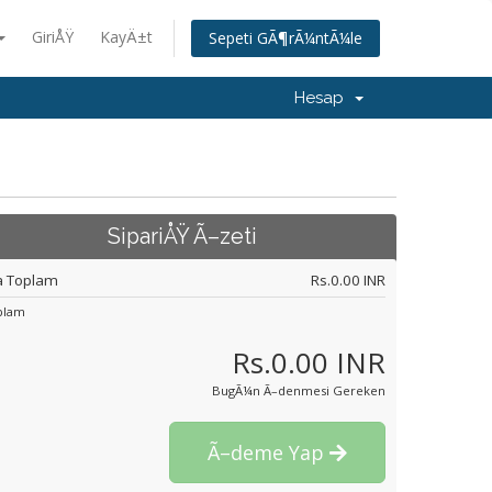
GiriÅŸ
KayÄ±t
Sepeti GÃ¶rÃ¼ntÃ¼le
Hesap
SipariÅŸ Ã–zeti
a Toplam
Rs.0.00 INR
plam
Rs.0.00 INR
BugÃ¼n Ã–denmesi Gereken
Ã–deme Yap