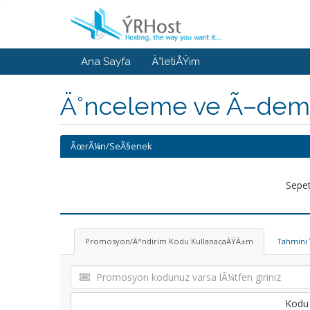
Ana Sayfa
Ä°letiÅŸim
Ä°nceleme ve Ã–de
ÃœrÃ¼n/SeÃ§enek
Sepet
Promosyon/Ä°ndirim Kodu KullanacaÄŸÄ±m
Tahmini 
Kodu 