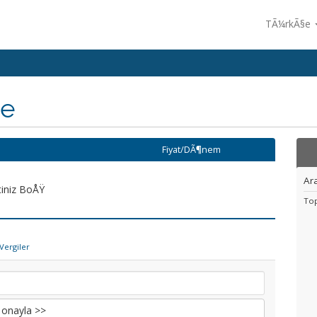
TÃ¼rkÃ§e
me
Fiyat/DÃ¶nem
Ar
iniz BoÅŸ
To
Vergiler
onayla >>