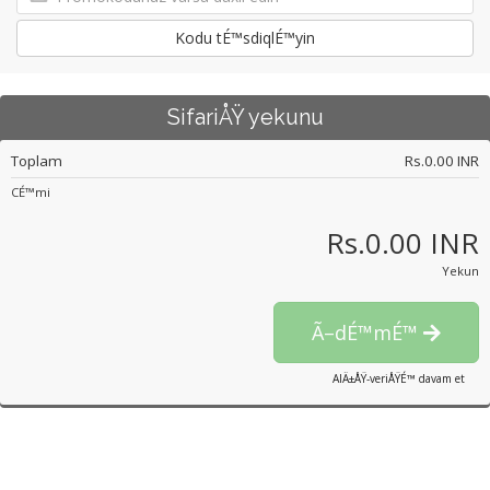
Kodu tÉ™sdiqlÉ™yin
SifariÅŸ yekunu
Toplam
Rs.0.00 INR
CÉ™mi
Rs.0.00 INR
Yekun
Ã–dÉ™mÉ™
AlÄ±ÅŸ-veriÅŸÉ™ davam et