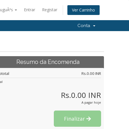
tuguÃªs
Entrar
Registar
Ver Carrinho
Conta
Resumo da Encomenda
btotal
Rs.0.00 INR
al
Rs.0.00 INR
A pagar hoje
Finalizar