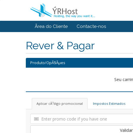
Ãrea do Cliente
Contacte-nos
Rever & Pagar
Produto/OpÃ§Ãµes
Seu carri
Aplicar cÃ³digo promocional
Impostos Estimados
Valida