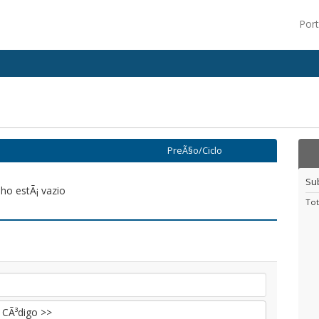
Por
PreÃ§o/Ciclo
Su
nho estÃ¡ vazio
Tot
r CÃ³digo >>