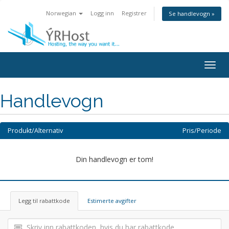
Norwegian
Logg inn
Registrer
Se handlevogn »
Bytt
navig
Handlevogn
Produkt/Alternativ
Pris/Periode
Din handlevogn er tom!
Legg til rabattkode
Estimerte avgifter