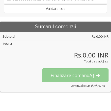
Validare cod
Sumarul comenzii
Subtotal
Rs.0.00 INR
Totaluri
Rs.0.00 INR
Total de platÄƒ azi
Finalizare comandÄƒ
ContinuaÈ›i cumpÄƒrÄƒturile