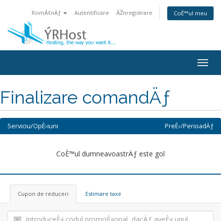
RomÃ¢nÄƒ
Autentificare
ÃŽnregistrare
CoÈ™ul meu
Navi
Togg
Finalizare comandÄƒ
Serviciu/OpÈ›iuni
PreÈ›/PerioadÄƒ
CoÈ™ul dumneavoastrÄƒ este gol
Cupon de reduceri
Estimare taxe