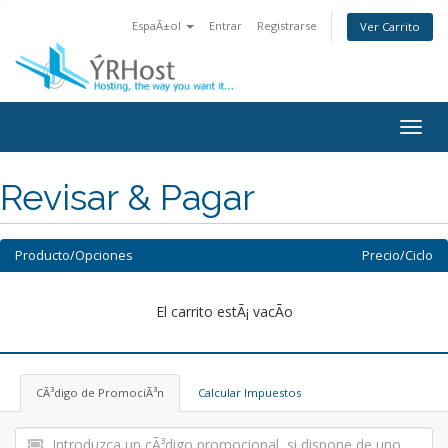
EspaÃ±ol
Entrar
Registrarse
Ver Carrito
Alter
Nave
Revisar & Pagar
Producto/Opciones
Precio/Ciclo
El carrito estÃ¡ vacÃ­o
CÃ³digo de PromociÃ³n
Calcular Impuestos