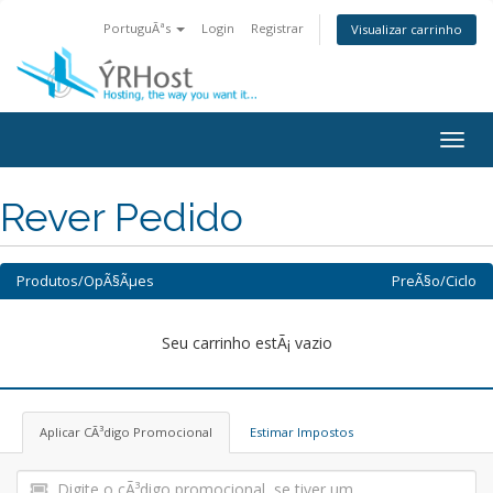
PortuguÃªs
Login
Registrar
Visualizar carrinho
Alter
nave
Rever Pedido
Produtos/OpÃ§Ãµes
PreÃ§o/Ciclo
Seu carrinho estÃ¡ vazio
Aplicar CÃ³digo Promocional
Estimar Impostos